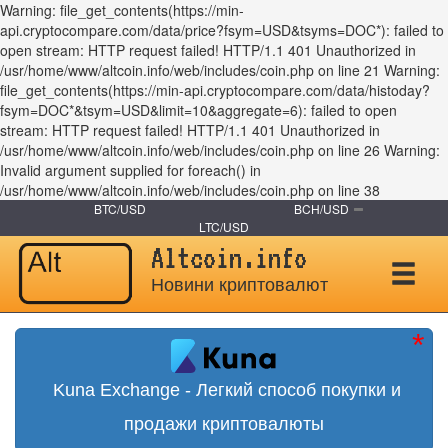
Warning: file_get_contents(https://min-
api.cryptocompare.com/data/price?fsym=USD&tsyms=DOC*): failed to
open stream: HTTP request failed! HTTP/1.1 401 Unauthorized in
/usr/home/www/altcoin.info/web/includes/coin.php on line 21 Warning:
file_get_contents(https://min-api.cryptocompare.com/data/histoday?
fsym=DOC*&tsym=USD&limit=10&aggregate=6): failed to open
stream: HTTP request failed! HTTP/1.1 401 Unauthorized in
/usr/home/www/altcoin.info/web/includes/coin.php on line 26 Warning:
Invalid argument supplied for foreach() in
/usr/home/www/altcoin.info/web/includes/coin.php on line 38
BTC/USD
BCH/USD
LTC/USD
Altcoin.info
Новини криптовалют
Kuna Exchange - Легкий способ покупки и
продажи криптовалюты