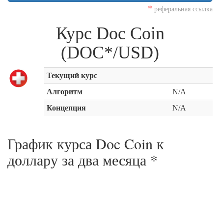
*
реферальная ссылка
Курс Doc Coin
(DOC*/USD)
Текущий курс
Алгоритм
N/A
Концепция
N/A
График курса Doc Coin к
доллару за
два месяца
*