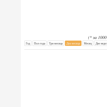
(* за 100
Год
Пол-года
Три месяца
Два месяца
Месяц
Две неде