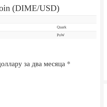
oin (DIME/USD)
Quark
PoW
доллару за
два месяца
*