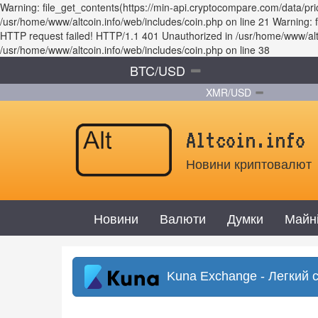
Warning: file_get_contents(https://min-api.cryptocompare.com/data/p
/usr/home/www/altcoin.info/web/includes/coin.php on line 21 Warning
HTTP request failed! HTTP/1.1 401 Unauthorized in /usr/home/www/altco
/usr/home/www/altcoin.info/web/includes/coin.php on line 38
BTC/USD
XMR/USD
Altcoin.info
Новини криптовалют
Новини
Валюти
Думки
Майн
Kuna Exchange - Легкий 