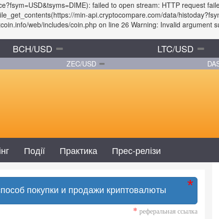
rice?fsym=USD&tsyms=DIME): failed to open stream: HTTP request fail
: file_get_contents(https://min-api.cryptocompare.com/data/histoday
in.info/web/includes/coin.php on line 26 Warning: Invalid argument sup
BCH/USD
LTC/USD
ZEC/USD
DA
інг
Події
Практика
Прес-релізи
способ покупки и продажи криптовалюты
*
реферальная ссылка