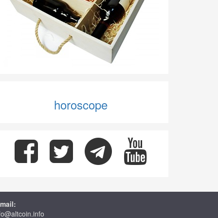
horoscope
mail:
fo@altcoin.info