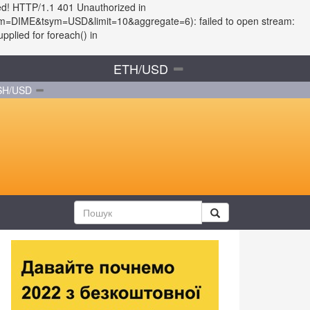
ed! HTTP/1.1 401 Unauthorized in
?fsym=DIME&tsym=USD&limit=10&aggregate=6): failed to open stream:
plied for foreach() in
ETH/USD
SH/USD