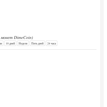
0 монет DimeCoin)
ли
10 дней
Неделя
Пять дней
24 часа