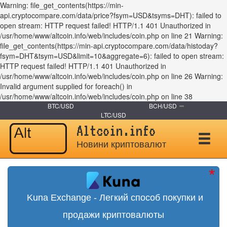
Warning: file_get_contents(https://min-
api.cryptocompare.com/data/price?fsym=USD&tsyms=DHT): failed to
open stream: HTTP request failed! HTTP/1.1 401 Unauthorized in
/usr/home/www/altcoin.info/web/includes/coin.php on line 21 Warning:
file_get_contents(https://min-api.cryptocompare.com/data/histoday?
fsym=DHT&tsym=USD&limit=10&aggregate=6): failed to open stream:
HTTP request failed! HTTP/1.1 401 Unauthorized in
/usr/home/www/altcoin.info/web/includes/coin.php on line 26 Warning:
Invalid argument supplied for foreach() in
/usr/home/www/altcoin.info/web/includes/coin.php on line 38
BTC/USD
BCH/USD
LTC/USD
Altcoin.info
Новини криптовалют
Kuna Exchange - Легкий способ покупки и
продажи криптовалюты