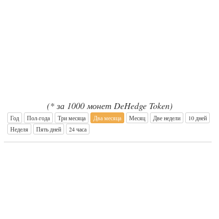
(* за 1000 монет DeHedge Token)
Год
Пол-года
Три месяца
Два месяца
Месяц
Две недели
10 дней
Неделя
Пять дней
24 часа