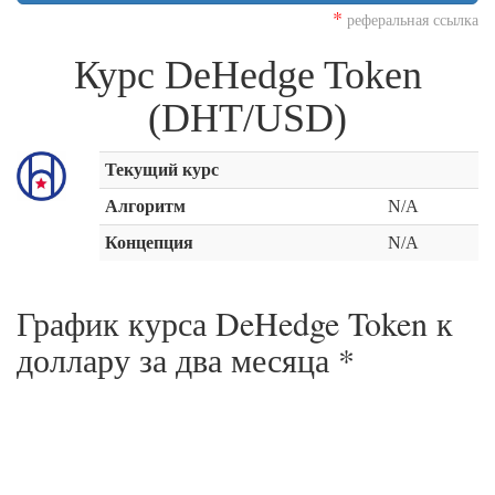
*
реферальная ссылка
Курс DeHedge Token
(DHT/USD)
Текущий курс
Алгоритм
N/A
Концепция
N/A
График курса DeHedge Token к
доллару за
два месяца
*