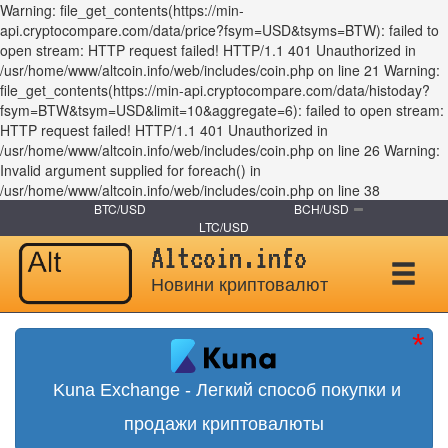
Warning: file_get_contents(https://min-
api.cryptocompare.com/data/price?fsym=USD&tsyms=BTW): failed to
open stream: HTTP request failed! HTTP/1.1 401 Unauthorized in
/usr/home/www/altcoin.info/web/includes/coin.php on line 21 Warning:
file_get_contents(https://min-api.cryptocompare.com/data/histoday?
fsym=BTW&tsym=USD&limit=10&aggregate=6): failed to open stream:
HTTP request failed! HTTP/1.1 401 Unauthorized in
/usr/home/www/altcoin.info/web/includes/coin.php on line 26 Warning:
Invalid argument supplied for foreach() in
/usr/home/www/altcoin.info/web/includes/coin.php on line 38
BTC/USD
BCH/USD
LTC/USD
Altcoin.info
Новини криптовалют
Kuna Exchange - Легкий способ покупки и
продажи криптовалюты