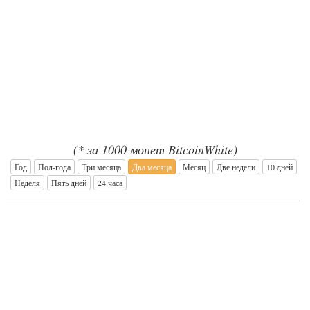
(* за 1000 монет BitcoinWhite)
Год
Пол-года
Три месяца
Два месяца
Месяц
Две недели
10 дней
Неделя
Пять дней
24 часа