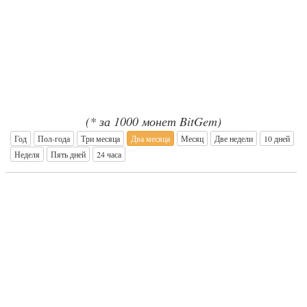
(* за 1000 монет BitGem)
Год
Пол-года
Три месяца
Два месяца
Месяц
Две недели
10 дней
Неделя
Пять дней
24 часа