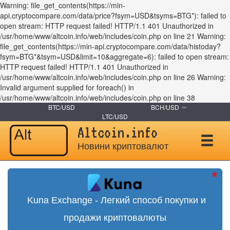
Warning: file_get_contents(https://min-
api.cryptocompare.com/data/price?fsym=USD&tsyms=BTG*): failed to
open stream: HTTP request failed! HTTP/1.1 401 Unauthorized in
/usr/home/www/altcoin.info/web/includes/coin.php on line 21 Warning:
file_get_contents(https://min-api.cryptocompare.com/data/histoday?
fsym=BTG*&tsym=USD&limit=10&aggregate=6): failed to open stream:
HTTP request failed! HTTP/1.1 401 Unauthorized in
/usr/home/www/altcoin.info/web/includes/coin.php on line 26 Warning:
Invalid argument supplied for foreach() in
/usr/home/www/altcoin.info/web/includes/coin.php on line 38
BTC/USD
BCH/USD
LTC/USD
Altcoin.info
Новини криптовалют
Kuna Exchange - Легкий способ покупки и
продажи криптовалюты