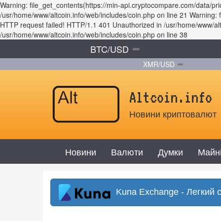
Warning: file_get_contents(https://min-api.cryptocompare.com/data/p
/usr/home/www/altcoin.info/web/includes/coin.php on line 21 Warning
HTTP request failed! HTTP/1.1 401 Unauthorized in /usr/home/www/altco
/usr/home/www/altcoin.info/web/includes/coin.php on line 38
BTC/USD
XMR/USD
Altcoin.info
Новини криптовалют
Новини
Валюти
Думки
Майн
Kuna Exchange - Легкий 