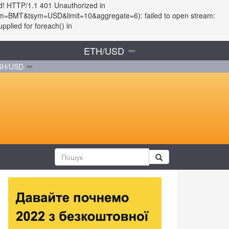
d! HTTP/1.1 401 Unauthorized in
?fsym=BMT&tsym=USD&limit=10&aggregate=6): failed to open stream:
plied for foreach() in
ETH/USD
SH/USD