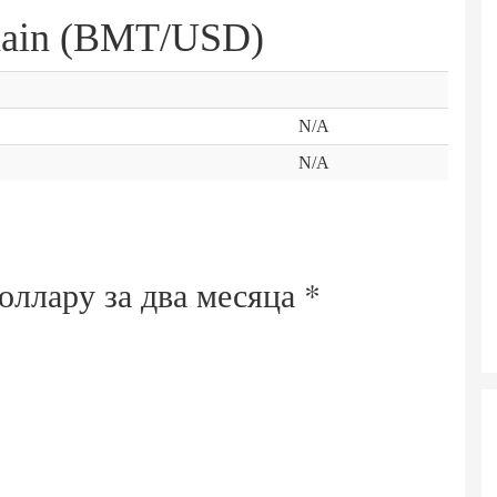
ain (BMT/USD)
N/A
N/A
оллару за
два месяца
*