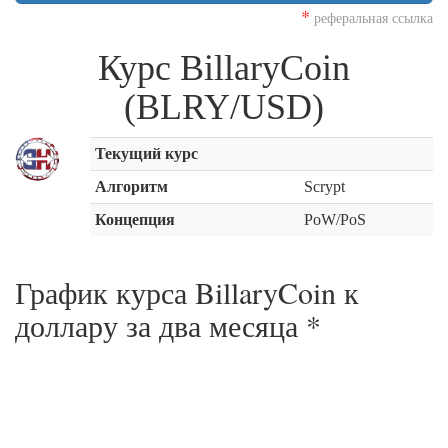
*
реферальная ссылка
Курс BillaryCoin
(BLRY/USD)
Текущий курс
Алгоритм
Scrypt
Концепция
PoW/PoS
График курса BillaryCoin к
доллару за
два месяца
*