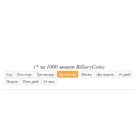
(* за 1000 монет BillaryCoin)
Год
Пол-года
Три месяца
Два месяца
Месяц
Две недели
10 дней
Неделя
Пять дней
24 часа