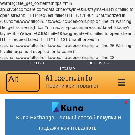
Warning: file_get_contents(https://min-
api.cryptocompare.com/data/price?fsym=USD&tsyms=BLRY): failed to
open stream: HTTP request failed! HTTP/1.1 401 Unauthorized in
/usr/home/www/altcoin.info/web/includes/coin.php on line 21 Warning:
file_get_contents(https://min-api.cryptocompare.com/data/histoday?
fsym=BLRY&tsym=USD&limit=10&aggregate=6): failed to open stream:
HTTP request failed! HTTP/1.1 401 Unauthorized in
/usr/home/www/altcoin.info/web/includes/coin.php on line 26 Warning:
Invalid argument supplied for foreach() in
/usr/home/www/altcoin.info/web/includes/coin.php on line 38
BTC/USD
BCH/USD
LTC/USD
Altcoin.info
Новини криптовалют
Kuna Exchange - Легкий способ покупки и
продажи криптовалюты