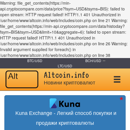
Warning: file_get_contents(https://min-
api.cryptocompare.com/data/price?fsym=USD&tsyms=BIS): failed to
open stream: HTTP request failed! HTTP/1.1 401 Unauthorized in
/usr/home/www/altcoin.info/web/includes/coin.php on line 21 Warning:
file_get_contents(https://min-api.cryptocompare.com/data/histoday?
fsym=BIS&tsym=USD&limit=10&aggregate=6): failed to open stream:
HTTP request failed! HTTP/1.1 401 Unauthorized in
/usr/home/www/altcoin.info/web/includes/coin.php on line 26 Warning:
Invalid argument supplied for foreach() in
/usr/home/www/altcoin.info/web/includes/coin.php on line 38
BTC/USD
BCH/USD
LTC/USD
Altcoin.info
Новини криптовалют
Kuna Exchange - Легкий способ покупки и
продажи криптовалюты