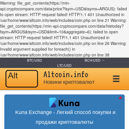
Warning: file_get_contents(https://min-
api.cryptocompare.com/data/price?fsym=USD&tsyms=ARGUS): failed
to open stream: HTTP request failed! HTTP/1.1 401 Unauthorized in
/usr/home/www/altcoin.info/web/includes/coin.php on line 21 Warning:
file_get_contents(https://min-api.cryptocompare.com/data/histoday?
fsym=ARGUS&tsym=USD&limit=10&aggregate=6): failed to open
stream: HTTP request failed! HTTP/1.1 401 Unauthorized in
/usr/home/www/altcoin.info/web/includes/coin.php on line 26 Warning:
Invalid argument supplied for foreach() in
/usr/home/www/altcoin.info/web/includes/coin.php on line 38
BTC/USD
BCH/USD
LTC/USD
Altcoin.info
Новини криптовалют
Kuna Exchange - Легкий способ покупки и
продажи криптовалюты