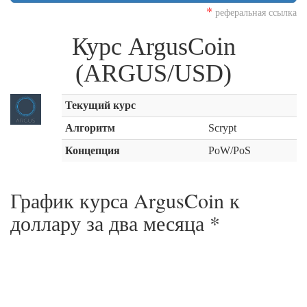
*
реферальная ссылка
Курс ArgusCoin
(ARGUS/USD)
Текущий курс
Алгоритм
Scrypt
Концепция
PoW/PoS
График курса ArgusCoin к
доллару за
два месяца
*