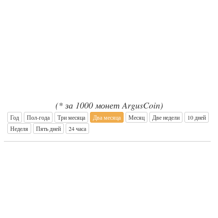
(* за 1000 монет ArgusCoin)
Год
Пол-года
Три месяца
Два месяца
Месяц
Две недели
10 дней
Неделя
Пять дней
24 часа