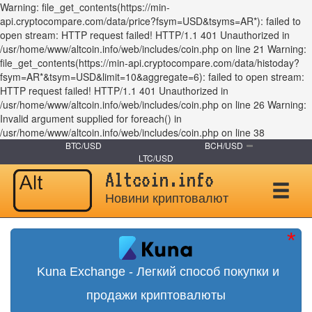
Warning: file_get_contents(https://min-
api.cryptocompare.com/data/price?fsym=USD&tsyms=AR*): failed to
open stream: HTTP request failed! HTTP/1.1 401 Unauthorized in
/usr/home/www/altcoin.info/web/includes/coin.php on line 21 Warning:
file_get_contents(https://min-api.cryptocompare.com/data/histoday?
fsym=AR*&tsym=USD&limit=10&aggregate=6): failed to open stream:
HTTP request failed! HTTP/1.1 401 Unauthorized in
/usr/home/www/altcoin.info/web/includes/coin.php on line 26 Warning:
Invalid argument supplied for foreach() in
/usr/home/www/altcoin.info/web/includes/coin.php on line 38
BTC/USD
BCH/USD
LTC/USD
Altcoin.info
Новини криптовалют
Kuna Exchange - Легкий способ покупки и
продажи криптовалюты