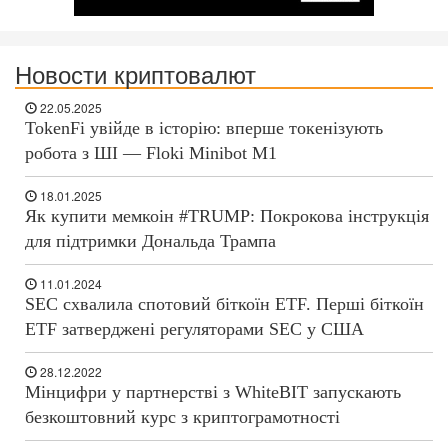
Новости криптовалют
22.05.2025
TokenFi увійде в історію: вперше токенізують
робота з ШІ — Floki Minibot M1
18.01.2025
Як купити мемкоін #TRUMP: Покрокова інструкція
для підтримки Дональда Трампа
11.01.2024
SEC схвалила спотовий біткоїн ETF. Перші біткоїн
ETF затверджені регуляторами SEC у США
28.12.2022
Мінцифри у партнерстві з WhiteBIT запускають
безкоштовний курс з криптограмотності