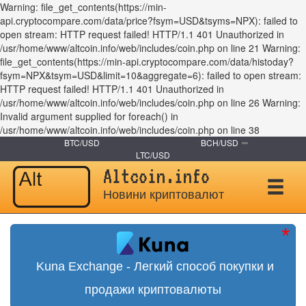
Warning: file_get_contents(https://min-
api.cryptocompare.com/data/price?fsym=USD&tsyms=NPX): failed to
open stream: HTTP request failed! HTTP/1.1 401 Unauthorized in
/usr/home/www/altcoin.info/web/includes/coin.php on line 21 Warning:
file_get_contents(https://min-api.cryptocompare.com/data/histoday?
fsym=NPX&tsym=USD&limit=10&aggregate=6): failed to open stream:
HTTP request failed! HTTP/1.1 401 Unauthorized in
/usr/home/www/altcoin.info/web/includes/coin.php on line 26 Warning:
Invalid argument supplied for foreach() in
/usr/home/www/altcoin.info/web/includes/coin.php on line 38
BTC/USD
BCH/USD
LTC/USD
Altcoin.info
Новини криптовалют
Kuna Exchange - Легкий способ покупки и
продажи криптовалюты