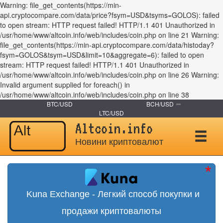
Warning: file_get_contents(https://min-
api.cryptocompare.com/data/price?fsym=USD&tsyms=GOLOS): failed
to open stream: HTTP request failed! HTTP/1.1 401 Unauthorized in
/usr/home/www/altcoin.info/web/includes/coin.php on line 21 Warning:
file_get_contents(https://min-api.cryptocompare.com/data/histoday?
fsym=GOLOS&tsym=USD&limit=10&aggregate=6): failed to open
stream: HTTP request failed! HTTP/1.1 401 Unauthorized in
/usr/home/www/altcoin.info/web/includes/coin.php on line 26 Warning:
Invalid argument supplied for foreach() in
/usr/home/www/altcoin.info/web/includes/coin.php on line 38
BTC/USD
BCH/USD
LTC/USD
Altcoin.info
Новини криптовалют
Kuna Exchange - Легкий способ покупки и
продажи криптовалюты