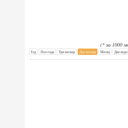
(* за 1000 
Год
Пол-года
Три месяца
Два месяца
Месяц
Две неде