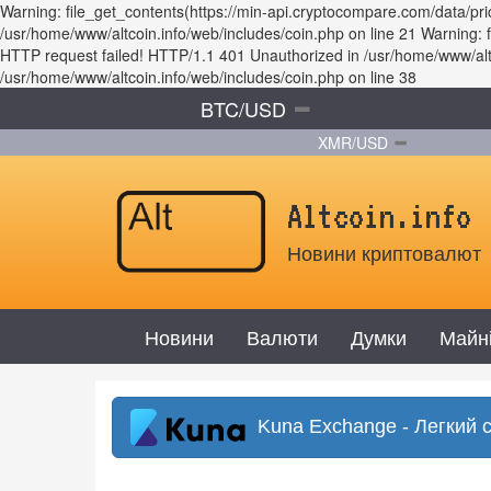
Warning: file_get_contents(https://min-api.cryptocompare.com/data/p
/usr/home/www/altcoin.info/web/includes/coin.php on line 21 Warning
HTTP request failed! HTTP/1.1 401 Unauthorized in /usr/home/www/altco
/usr/home/www/altcoin.info/web/includes/coin.php on line 38
BTC/USD
XMR/USD
Altcoin.info
Новини криптовалют
Новини
Валюти
Думки
Майн
Kuna Exchange - Легкий 