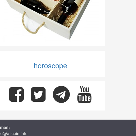
horoscope
mail:
fo@altcoin.info