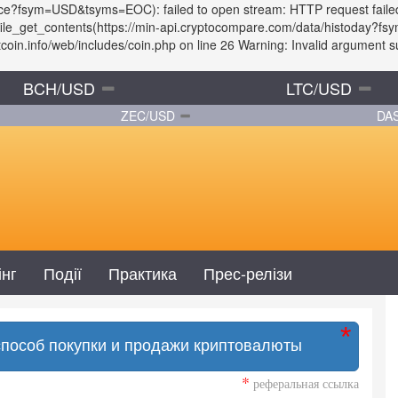
rice?fsym=USD&tsyms=EOC): failed to open stream: HTTP request faile
: file_get_contents(https://min-api.cryptocompare.com/data/histoday
in.info/web/includes/coin.php on line 26 Warning: Invalid argument sup
BCH/USD
LTC/USD
ZEC/USD
DA
інг
Події
Практика
Прес-релізи
способ покупки и продажи криптовалюты
*
реферальная ссылка