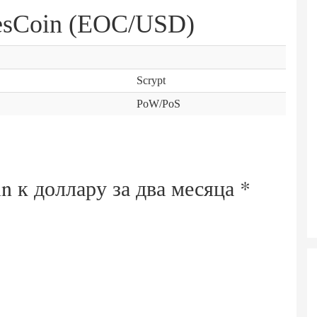
esCoin (EOC/USD)
Scrypt
PoW/PoS
n к доллару за
два месяца
*