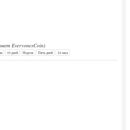
монет EveryonesCoin)
ли
10 дней
Неделя
Пять дней
24 часа