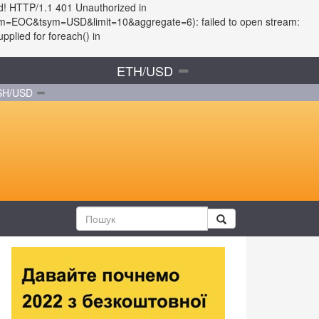
d! HTTP/1.1 401 Unauthorized in
?fsym=EOC&tsym=USD&limit=10&aggregate=6): failed to open stream:
plied for foreach() in
ETH/USD
SH/USD